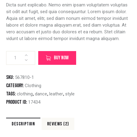
of 5
Dicta sunt explicabo. Nemo enim ipsam voluptatem voluptas
based
on
sit odit aut fugit, sed quia consequuntur. Lorem ipsum dolor.
custome
r
Aquia sit amet, elitr, sed diam nonum eirmod tempor invidunt
ratings
labore et dolore magna aliquyam.erat, sed diam voluptua. At
vero accusam et justo duo dolores et ea rebum. Stet clitain
vidunt ut labore eirmod tempor invidunt magna aliquyam.
BUY NOW
SKU:
567810-1
Category:
Clothing
Tags:
,
,
,
clothing
dance
leather
style
Product ID:
17434
DESCRIPTION
REVIEWS (2)