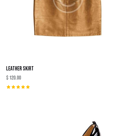
LEATHER SKIRT
$
120.00
Rated
5.00
out of 5