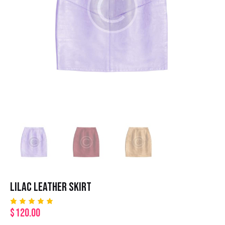
LILAC LEATHER SKIRT
$
120.00
Rated
2
5.00
out