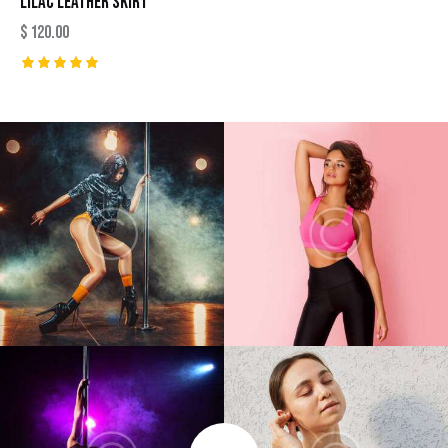
LILAC LEATHER SKIRT
$
120.00
Rated
5.00
out of 5