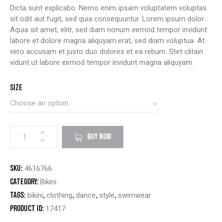
of 5
Dicta sunt explicabo. Nemo enim ipsam voluptatem voluptas
based
on
sit odit aut fugit, sed quia consequuntur. Lorem ipsum dolor.
custome
r rating
Aquia sit amet, elitr, sed diam nonum eirmod tempor invidunt
labore et dolore magna aliquyam.erat, sed diam voluptua. At
vero accusam et justo duo dolores et ea rebum. Stet clitain
vidunt ut labore eirmod tempor invidunt magna aliquyam.
Size
BUY NOW
SKU:
4616766
Category:
Bikini
Tags:
,
,
,
,
bikini
clothing
dance
style
swimwear
Product ID:
17417