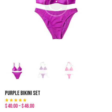
PURPLE BIKINI SET
$
40.00
–
$
46.00
Rated
1
5.00
out